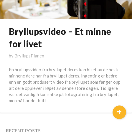
Bryllupsvideo – Et minne
for livet
by
BryllupsPlanen
En bryllupsvideo fra bryllupet deres kan bli et av de beste
minnene dere har fra bryllupet deres. Ingenting er bedre
enn en godt produsert video fra bryllupet som fanger opp
alt dere opplever i løpet av denne store dagen. Tidligere
var det vanlig å kun satse på fotografering fra bryllupet,
men nå har det blitt…
+
RECENT POSTS