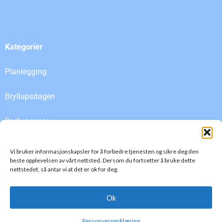
Kategorier
Planlegging
Bryllupsdagen
Bryllupsreise
Etter bryllupet
Vi bruker informasjonskapsler for å forbedre tjenesten og sikre deg den
beste opplevelsen av vårt nettsted. Dersom du fortsetter å bruke dette
nettstedet, så antar vi at det er ok for deg.
Bryllupsdager
Ok
©2020 Bryllupsplanen – Planlegg ditt bryllup
Personvernerklæring